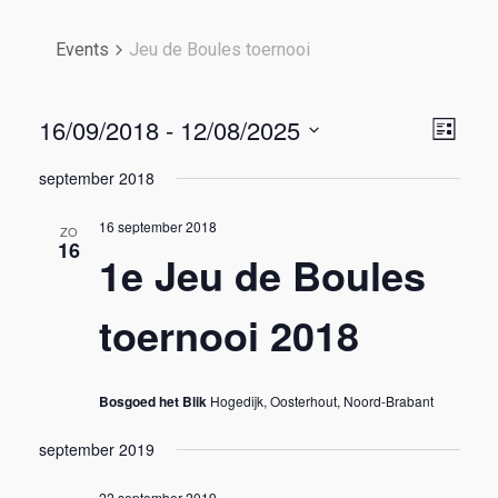
Events
Jeu de Boules toernooi
V
E
16/09/2018
 - 
12/08/2025
L
i
S
i
v
j
september 2018
e
s
l
e
t
e
16 september 2018
e
ZO
16
w
c
1e Jeu de Boules
n
t
s
d
t
toernooi 2018
a
N
t
V
e
a
.
Bosgoed het Blik
Hogedijk, Oosterhout, Noord-Brabant
i
v
september 2019
e
i
22 september 2019