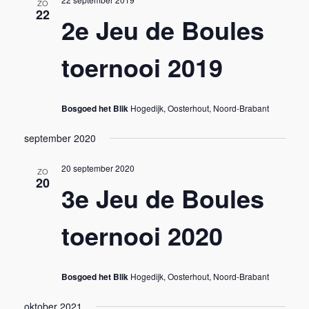
g
ZO
w
22
2e Jeu de Boules
a
s
t
toernooi 2019
N
i
a
o
Bosgoed het Blik
Hogedijk, Oosterhout, Noord-Brabant
v
n
september 2020
i
20 september 2020
ZO
20
g
3e Jeu de Boules
a
toernooi 2020
t
i
Bosgoed het Blik
Hogedijk, Oosterhout, Noord-Brabant
oktober 2021