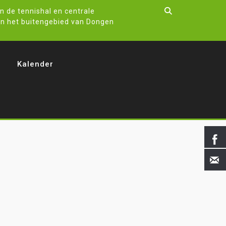
n de tennishal en centrale
in het buitengebied van Dongen
n
Kalender