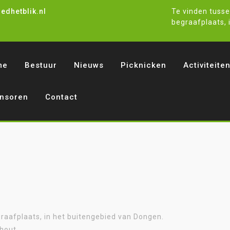
dhetblik.nl
Te vinden tusse
begraafplaats, 
me
Bestuur
Nieuws
Picknicken
Activiteite
nsoren
Contact
graafplaats, in het buitengebied van Dongen.
rhout