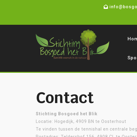
info@bosgoe
Ho
Spo
Contact
Stichting Bosgoed het Blik
Locatie: Hogedijk, 4909 BN te Oosterhout
Te vinden tussen de tennishal en centrale be
Postadres: Teldershof 156, 4908 CL te Ooste