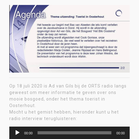
Op 18 juli 2020 is Ad van Gils bij de ORTS radio langs
geweest om meer informatie te geven over ons
mooie bosgoed, onder het thema toerist in
Oosterhout.
Mocht u het gemist hebben, hieronder kunt u het
radio interview terugluisteren:
Audiospeler
00:00
00:00