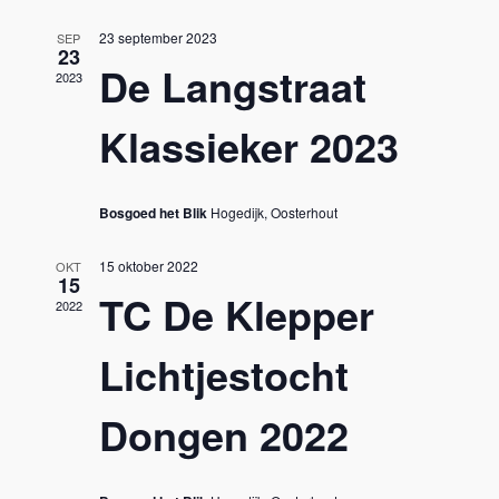
e
i
23 september 2023
SEP
g
w
23
De Langstraat
2023
a
s
Klassieker 2023
t
N
i
a
Bosgoed het Blik
Hogedijk, Oosterhout
o
v
n
15 oktober 2022
OKT
15
i
TC De Klepper
2022
g
Lichtjestocht
a
Dongen 2022
t
i