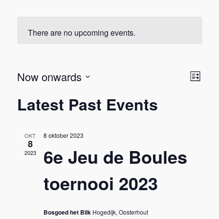
There are no upcoming events.
V
E
Now onwards
L
i
S
i
v
j
Latest Past Events
e
s
l
e
t
e
e
w
c
8 oktober 2023
OKT
n
t
8
s
6e Jeu de Boules
d
2023
t
a
N
t
toernooi 2023
V
e
a
.
i
v
Bosgoed het Blik
Hogedijk, Oosterhout